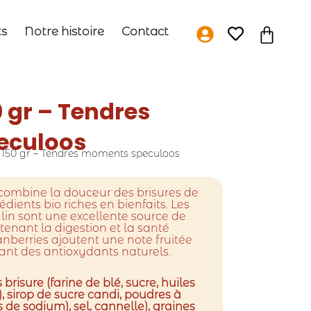
Panie
ts
Notre histoire
Contact
 gr – Tendres
eculoos
 150 gr – Tendres moments speculoos
combine la douceur des brisures de
dients bio riches en bienfaits. Les
 lin sont une excellente source de
tenant la digestion et la santé
anberries ajoutent une note fruitée
ant des antioxydants naturels.
brisure (farine de blé, sucre, huiles
, sirop de sucre candi, poudres à
 de sodium), sel, cannelle), graines