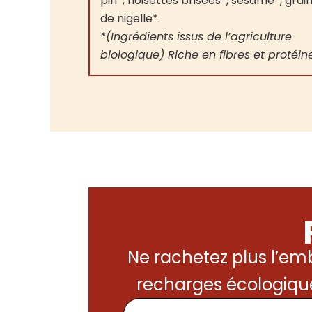
pin*, noisettes brisées*, sésame*, grai
de nigelle*.
*(Ingrédients issus de l’agriculture
biologique)
Riche en fibres et protéin
Ne rachetez plus l’emb
recharges écologiqu