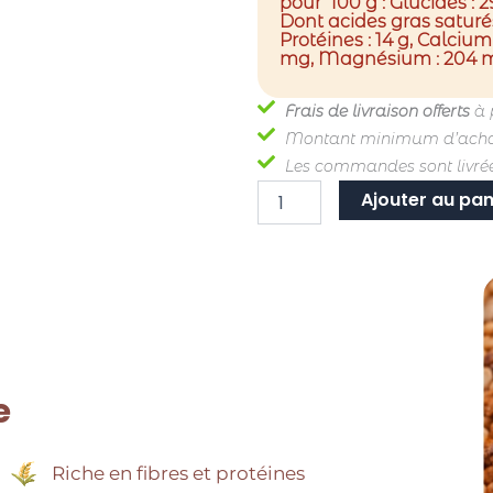
pour 100 g : Glucides : 29
Dont acides gras saturés 
Protéines : 14 g, Calcium
mg, Magnésium : 204 
Frais de livraison offerts
à 
Montant minimum d’acha
Les commandes sont livrées
quantité
Ajouter au pan
de
Recharge
150
gr
-
Tendres
moments
speculoos
e
Riche en fibres et protéines