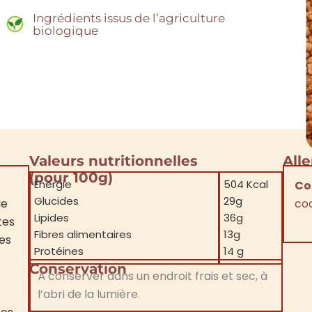
Ingrédients issus de l’agriculture
biologique
Valeurs nutritionnelles
All
(pour 100g)
Énergie
504 Kcal
Co
Glucides
29g
de
co
Lipides
36g
tes
Fibres alimentaires
13g
nes
Protéines
14 g
Conservation
À conserver dans un endroit frais et sec, à
l’abri de la lumière.