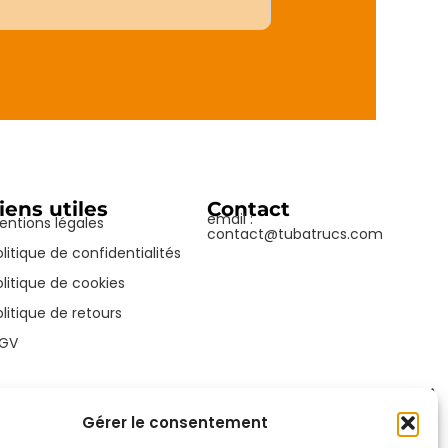
iens utiles
Contact
email :
entions légales
contact@tubatrucs.com
olitique de confidentialités
olitique de cookies
olitique de retours
GV
Gérer le consentement