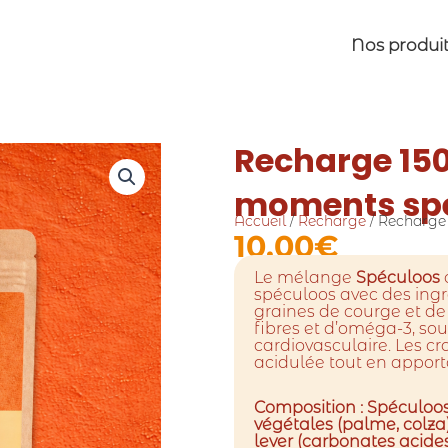
Nos produi
Recharge 150
moments sp
Accueil
/
Recharge
/ Recharge
10.00
€
Le mélange
Spéculoos
spéculoos avec des ingré
graines de courge et de
fibres et d’oméga-3, sou
cardiovasculaire. Les cr
acidulée tout en apport
Composition : Spéculoos 
végétales (palme, colza)
lever (carbonates acides