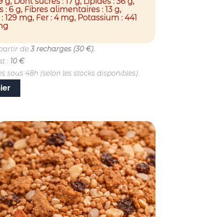
 g, Dont sucres : 17 g, Lipides : 36 g,
: 6 g, Fibres alimentaires : 13 g,
 : 129 mg, Fer : 4 mg, Potassium : 441
mg
partir de
3 recharges (30 €).
t :
10 €
 sous 48h (selon les stocks disponibles).
ier