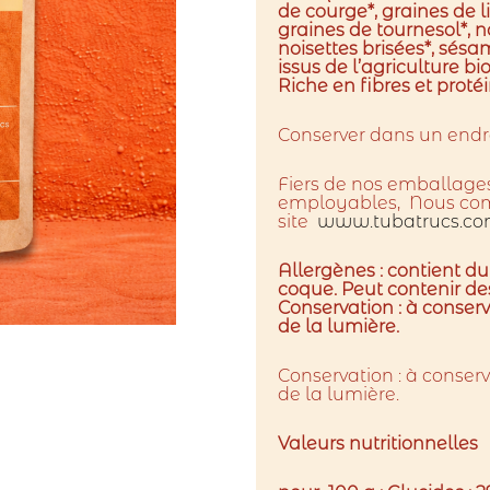
de courge*, graines de l
graines de tournesol*, n
noisettes brisées*, sésa
issus de l’agriculture bi
Riche en fibres et protéi
Conserver dans un endroit
Fiers de nos emballages
employables, Nous comm
site
www.tubatrucs.c
Allergènes : contient du
coque.
Peut contenir des
Conservation : à conserve
de la lumière.
Conservation : à conserve
de la lumière.
Valeurs nutritionnelles