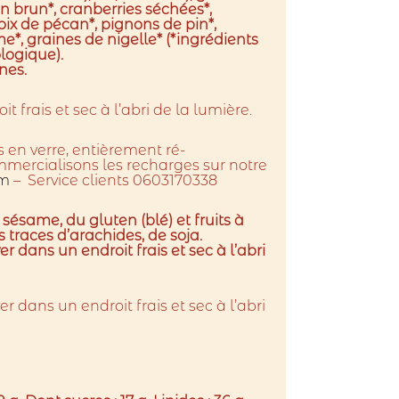
in brun*, cranberries séchées*,
oix de pécan*, pignons de pin*,
me*, graines de nigelle* (*ingrédients
ologique).
nes.
 frais et sec à l’abri de la lumière.
 en verre, entièrement ré-
ercialisons les recharges sur notre
om
– Service clients 0603170338
 sésame, du gluten (blé) et fruits à
 traces d’arachides, de soja.
r dans un endroit frais et sec à l’abri
r dans un endroit frais et sec à l’abri