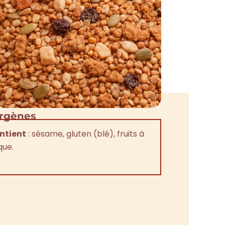
ergènes
ntient
: sésame, gluten (blé), fruits à
que.