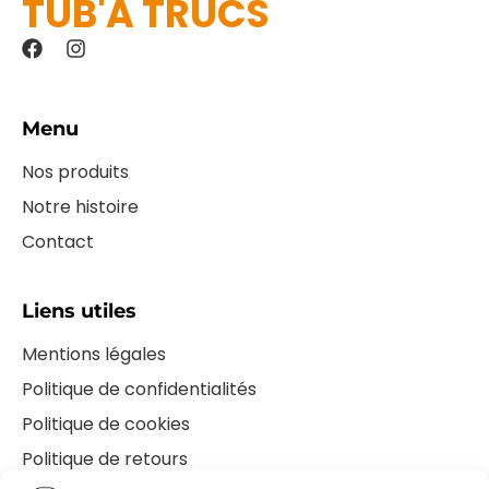
TUB'A TRUCS
F
I
a
n
c
s
e
t
b
a
Menu
o
g
o
r
Nos produits
k
a
Notre histoire
m
Contact
Liens utiles
Mentions légales
Politique de confidentialités
Politique de cookies
Politique de retours