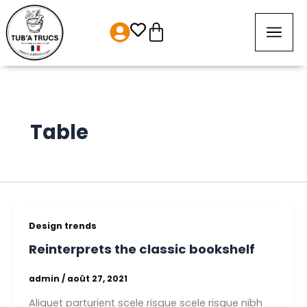
Aller
au
Panier
contenu
Table
Design trends
Reinterprets the classic bookshelf
admin
/
août 27, 2021
Aliquet parturient scele risque scele risque nibh